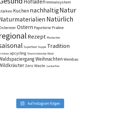
Gesund
Hofladen
Immunsystem
Natur
nachhaltig
Kuchen
stärken
Natürlich
Naturmaterialien
Ostern
Ostereier
Papeterie
Praline
regional
Rezept
Rhabarber
saisonal
Tradition
Superfood
Suppe
upcycling
Trinken
Vitaminbombe
Wald
Waldspaziergang
Weihnachten
Weinbau
Wildkräuter
Zero Waste
zuckerfrei
Auf Instagram folgen