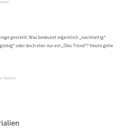
mentar
rage gestellt: Was bedeutet eigentlich „nachhaltig“
glebig“ oder doch eher nur ein „Öko Trend“? Heute gehe
al
,
Tradition
ialien