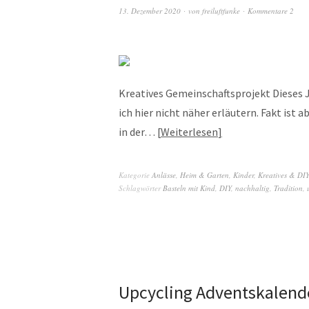
13. Dezember 2020
von
freiluftfunke
Kommentare 2
Kreatives Gemeinschaftsprojekt Dieses 
ich hier nicht näher erläutern. Fakt ist a
in der…
Weiterlesen
Kategorie
Anlässe
,
Heim & Garten
,
Kinder
,
Kreatives & DIY
Schlagwörter
Basteln mit Kind
,
DIY
,
nachhaltig
,
Tradition
,
Upcycling Adventskalend