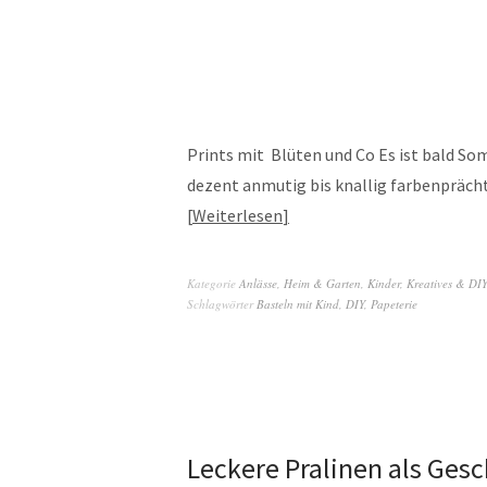
Prints mit Blüten und Co Es ist bald Som
dezent anmutig bis knallig farbenprächt
Weiterlesen
Kategorie
Anlässe
,
Heim & Garten
,
Kinder
,
Kreatives & DI
Schlagwörter
Basteln mit Kind
,
DIY
,
Papeterie
Leckere Pralinen als Ge