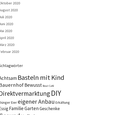
Oktober 2020
August 2020
Juli 2020
Juni 2020
Mai 2020
April 2020
März 2020
Februar 2020
Schlagwörter
Basteln mit Kind
Achtsam
Bauernhof
Bewusst
Bowl
Café
DIY
Direktvermarktung
eigener Anbau
Dünger
Eier
Erkältung
Familie
Garten
Essig
Geschenke