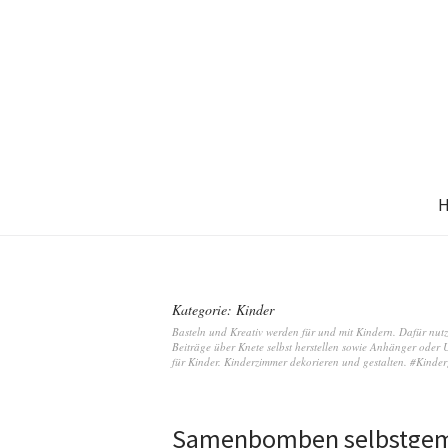
Kategorie:
Kinder
Basteln und Kreativ werden für und mit Kindern. Dafür nut
Beiträge über Knete selbst herstellen sowie Anhänger oder U
für Kinder. Kinderzimmer dekorieren und gestalten. #Kind
Samenbomben selbstge