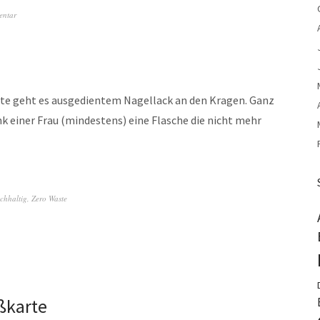
entar
eute geht es ausgedientem Nagellack an den Kragen. Ganz
k einer Frau (mindestens) eine Flasche die nicht mehr
chhaltig
,
Zero Waste
ßkarte