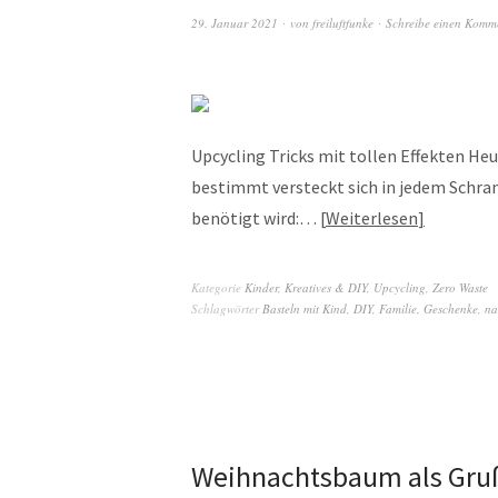
29. Januar 2021
von
freiluftfunke
Schreibe einen Komm
Upcycling Tricks mit tollen Effekten H
bestimmt versteckt sich in jedem Schran
benötigt wird:…
Weiterlesen
Kategorie
Kinder
,
Kreatives & DIY
,
Upcycling
,
Zero Waste
Schlagwörter
Basteln mit Kind
,
DIY
,
Familie
,
Geschenke
,
na
Weihnachtsbaum als Gru