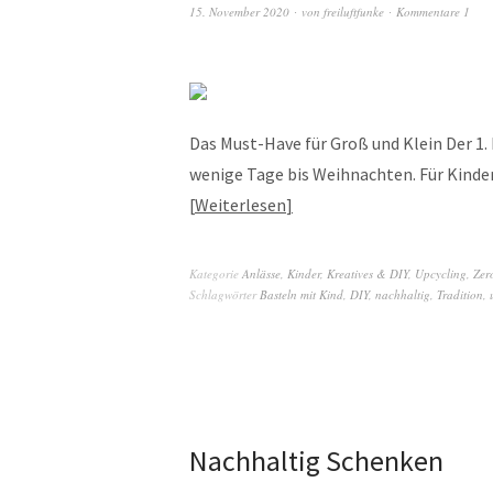
15. November 2020
von
freiluftfunke
Kommentare 1
Das Must-Have für Groß und Klein Der 1.
wenige Tage bis Weihnachten. Für Kinder
Weiterlesen
Kategorie
Anlässe
,
Kinder
,
Kreatives & DIY
,
Upcycling
,
Zer
Schlagwörter
Basteln mit Kind
,
DIY
,
nachhaltig
,
Tradition
,
Nachhaltig Schenken