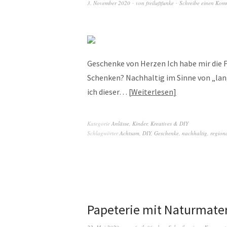
3. November 2020
von
freiluftfunke
Schreibe einen Kom
Geschenke von Herzen Ich habe mir die F
Schenken? Nachhaltig im Sinne von „lan
ich dieser…
Weiterlesen
Kategorie
Anlässe
,
Kinder
,
Kreatives & DIY
Schlagwörter
Achtsam
,
DIY
,
Geschenke
,
nachhaltig
,
region
Papeterie mit Naturmater