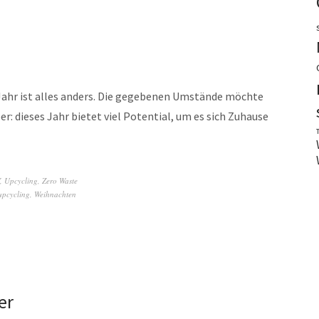
Jahr ist alles anders. Die gegebenen Umstände möchte
ber: dieses Jahr bietet viel Potential, um es sich Zuhause
,
Upcycling
,
Zero Waste
upcycling
,
Weihnachten
er