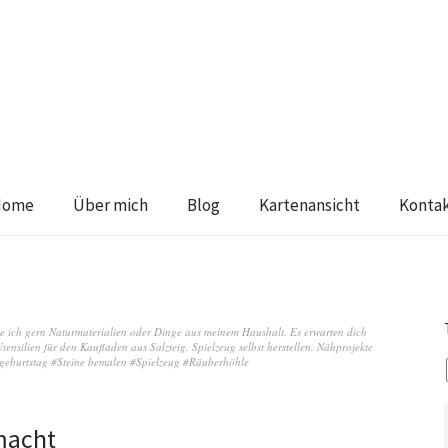
Home
Über mich
Blog
Kartenansicht
Konta
ze ich gern Naturmaterialien oder Dinge aus meinem Haushalt. Es erwarten dich
tensilien für den Kaufladen aus Salzteig. Spielzeug selbst herstellen. Nähprojekte
ergeburtstag #Steine bemalen #Spielzeug #Räuberhöhle
macht