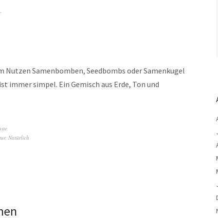
r
ltem Nutzen Samenbomben, Seedbombs oder Samenkugel
ip ist immer simpel. Ein Gemisch aus Erde, Ton und
ste
tur
,
Natürlich
chen